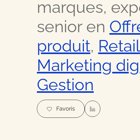
marques, exp
Nos meilleurs contacts dans 
senior en
Offr
Ressour
produit
,
Retail
Nos meilleurs conseils busin
Marketing digi
Offres
Gestion
Les bons plans et actualités 
Favoris
FAQ