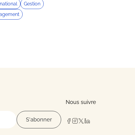
rnational
Gestion
agement
Nous suivre
S'abonner