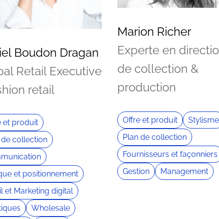
Marion Richer
Experte en directi
iel Boudon Dragan
de collection &
al Retail Executive
production
shion retail
Offre et produit
Stylisme
e et produit
Plan de collection
 de collection
Fournisseurs et façonniers
munication
Gestion
Management
ue et positionnement
l et Marketing digital
iques
Wholesale