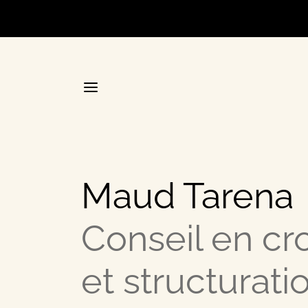
Accueil
Maud Tarena
La plateforme stratégique d
Conseil en cr
Annuair
et structurati