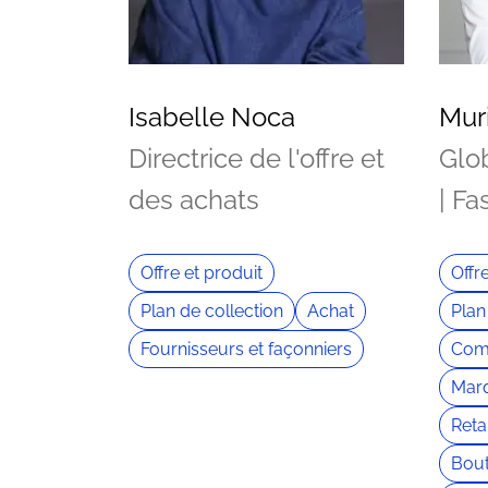
Isabelle Noca
Mur
Directrice de l'offre et
Glob
des achats
| Fa
Offre et produit
Offr
Plan de collection
Achat
Plan
Fournisseurs et façonniers
Com
Marq
Retai
Bout