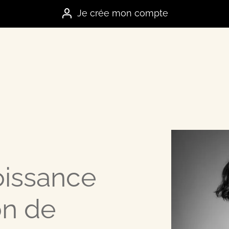
Je crée mon compte
es marques
oissance
e
on de