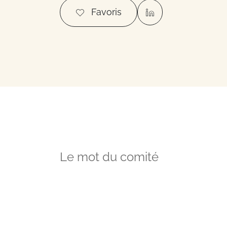
Vos questions
Favoris
Le mot du comité