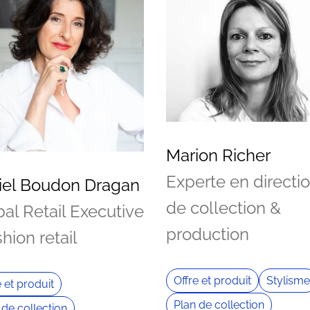
Marion Richer
Experte en directi
iel Boudon Dragan
de collection &
al Retail Executive
production
shion retail
Offre et produit
Stylisme
e et produit
Plan de collection
 de collection