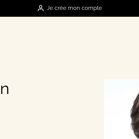
Je crée mon compte
an
es marques
s
e