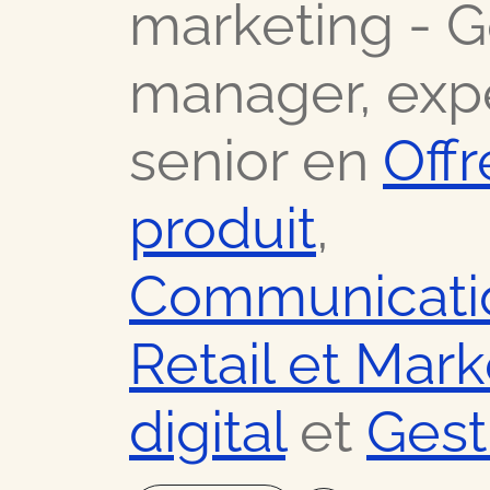
marketing - G
Nos meilleurs contacts dans 
manager, exp
Ressour
senior en
Offr
Nos meilleurs conseils busin
produit
,
Offres
Communicati
Retail et Mark
Les bons plans et actualités 
FAQ
digital
et
Gest