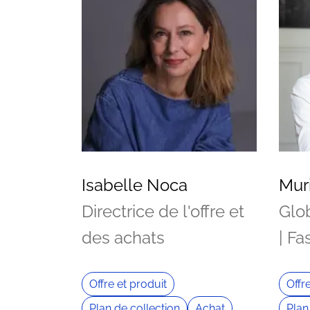
Isabelle Noca
Mur
Directrice de l'offre et
Glob
des achats
| Fa
Offre et produit
Offr
Plan de collection
Achat
Plan