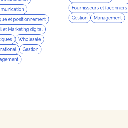
Fournisseurs et façonniers
munication
Gestion
Management
ue et positionnement
l et Marketing digital
iques
Wholesale
rnational
Gestion
agement