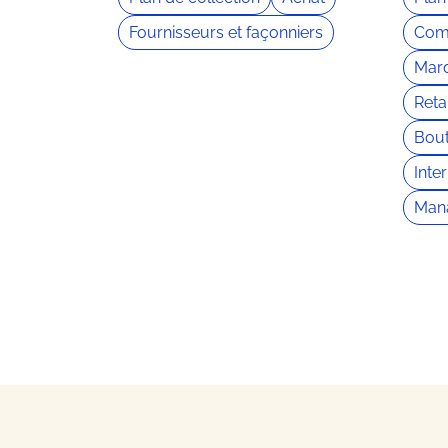
Fournisseurs et façonniers
Com
Marq
Retai
Bout
Inte
Man