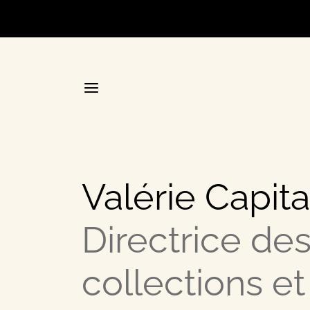
Accueil
Valérie Capit
La plateforme stratégique d
Directrice de
Annuair
collections et