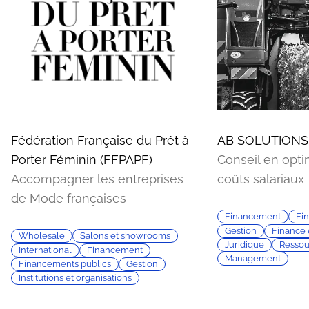
Fédération Française du Prêt à
AB SOLUTIONS
Porter Féminin (FFPAPF)
Conseil en opti
Accompagner les entreprises
coûts salariaux
de Mode françaises
Financement
Fi
Gestion
Finance 
Wholesale
Salons et showrooms
Juridique
Ressou
International
Financement
Management
Financements publics
Gestion
Institutions et organisations