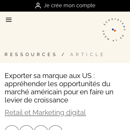
Je me connecte
Je crée mon compte
Accueil
La plateforme stratégique des marques
Annuaire
Nos meilleurs contacts dans la mode
RESSOURCES
ARTICLE
Ressources
Nos meilleurs conseils business
Exporter sa marque aux US :
Offres
appréhender les opportunités du
marché américain pour en faire un
Les bons plans et actualités du secteur
levier de croissance
FAQ
Retail et Marketing digital
Vos questions