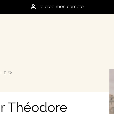
Je crée mon compte
VIEW
es marques
e
ar Théodore