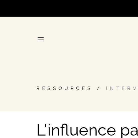
Accueil
RESSOURCES
INTER
La plateforme stratégique d
Annuair
L'influence p