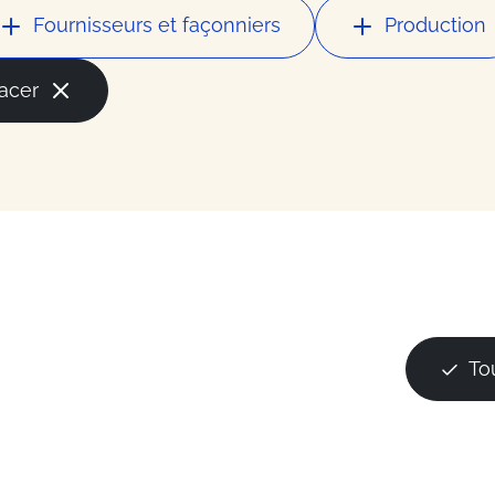
la mode
Fournisseurs et façonniers
Production
ces
facer
ess
du secteur
To