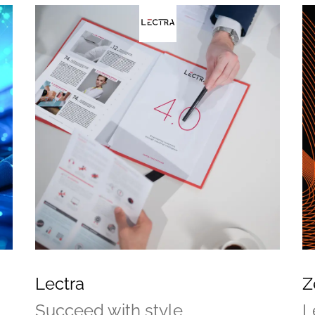
Lectra
Z
Succeed with style
L