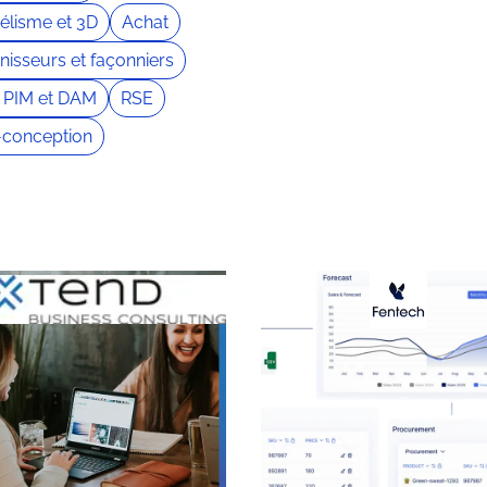
lisme et 3D
Achat
nisseurs et façonniers
 PIM et DAM
RSE
conception