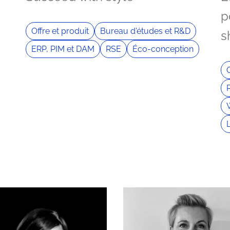
p
Offre et produit
Bureau d'études et R&D
s
ERP, PIM et DAM
RSE
Éco-conception
O