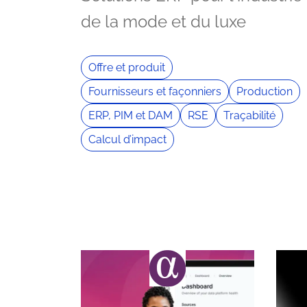
de la mode et du luxe
Offre et produit
Fournisseurs et façonniers
Production
ERP, PIM et DAM
RSE
Traçabilité
Calcul d’impact