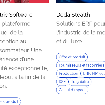
tric Software
Deda Stealth
 plateforme
Solutions ERP pou
ue, de la
l'industrie de la m
ception au
et du luxe
sommateur. Une
Offre et produit
érience d’une
Fournisseurs et façonniers
dité exceptionnelle,
Production
ERP, PIM et
ébut à la fin de la
RSE
Traçabilité
on.
Calcul d’impact
e et produit