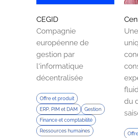
CEGID
Cen
Compagnie
Une
européenne de
uniq
gestion par
con
l'informatique
con
décentralisée
exp
flui
Offre et produit
du d
ERP, PIM et DAM
Gestion
sais
Finance et comptabilité
Ressources humaines
Offr