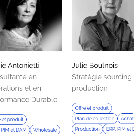
ie Antonietti
Julie Boulnois
sultante en
Stratégie sourcing
rations et en
production
formance Durable
Offre et produit
Plan de collection
Achat
e et produit
Production
ERP, PIM et
 PIM et DAM
Wholesale