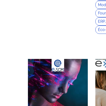
Modé
Four
ERP,
Éco-