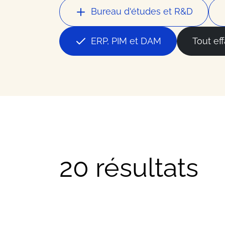
Nos meilleurs contacts dans 
Bureau d'études et R&D
Ressour
ERP, PIM et DAM
Tout ef
Nos meilleurs conseils busin
Offres
20 résultats
Les bons plans et actualités 
FAQ