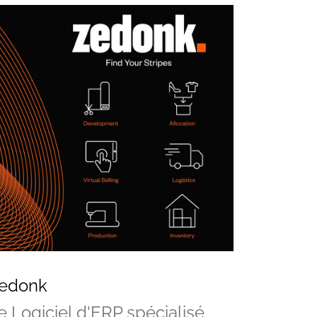
edonk
e Logiciel d'ERP spécialisé