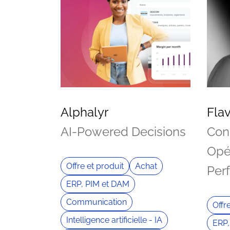
Alphalyr
Flav
AI-Powered Decisions
Con
Opé
Offre et produit
Achat
Per
ERP, PIM et DAM
Communication
Offr
Intelligence artificielle - IA
ERP,