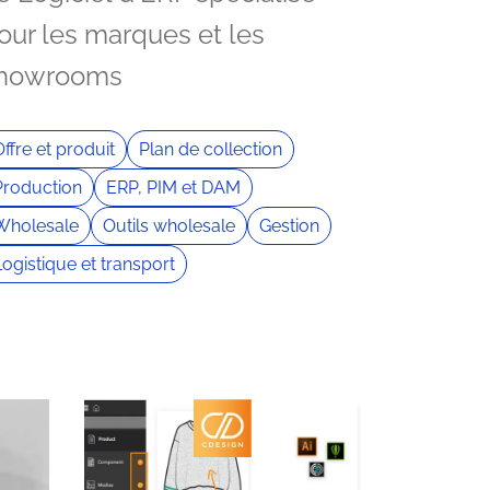
our les marques et les
howrooms
ffre et produit
Plan de collection
Production
ERP, PIM et DAM
Wholesale
Outils wholesale
Gestion
Logistique et transport