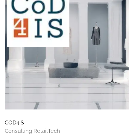
COD4IS
Consulting RetailTech