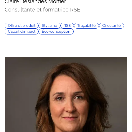
Claire Deslandes Mortier
Consultante et formatrice RSE
Offre et produit
Stylisme
RSE
Traçabilité
Circularité
Calcul d’impact
Éco-conception