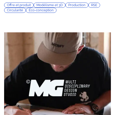
Offre et produit
Modélisme et 3D
Production
RSE
Circularité
Éco-conception