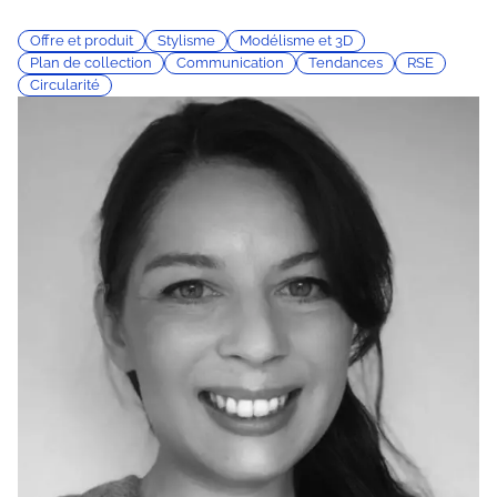
Offre et produit
Stylisme
Modélisme et 3D
Plan de collection
Communication
Tendances
RSE
Circularité