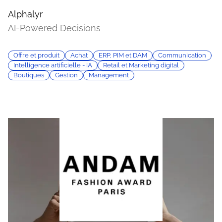
Alphalyr
AI-Powered Decisions
Offre et produit
Achat
ERP, PIM et DAM
Communication
Intelligence artificielle - IA
Retail et Marketing digital
Boutiques
Gestion
Management