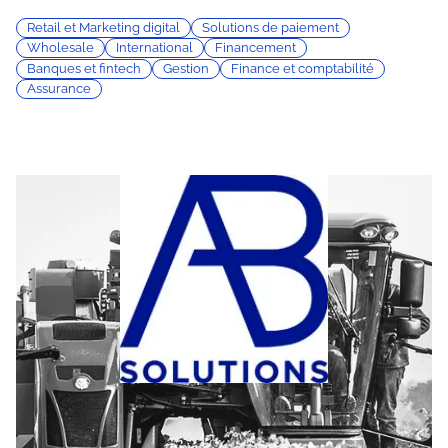
Retail et Marketing digital
Solutions de paiement
Wholesale
International
Financement
Banques et fintech
Gestion
Finance et comptabilité
Assurance